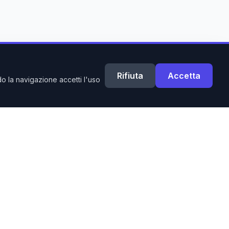
Rifiuta
Accetta
do la navigazione accetti l'uso
Contatti
Email: info@allestimentitalia.com
Tel: +39 392 6650650