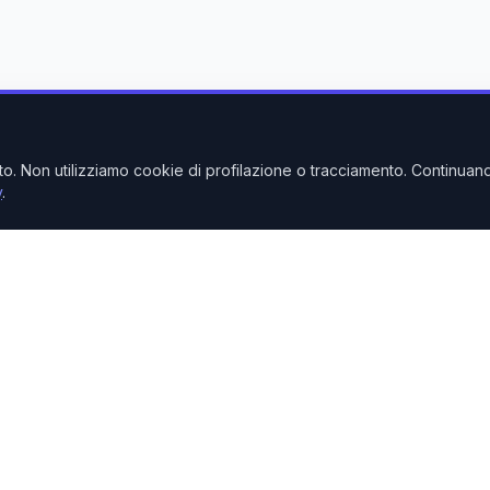
nto. Non utilizziamo cookie di profilazione o tracciamento. Continuan
y
.
Link Rapidi
Home
Prodotti