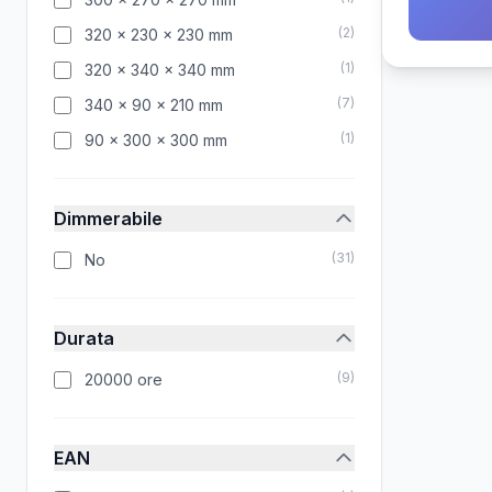
60W) Co
(
2
)
320 x 230 x 230 mm
(
1
)
320 x 340 x 340 mm
(
7
)
340 x 90 x 210 mm
(
1
)
90 x 300 x 300 mm
Dimmerabile
(
31
)
No
Durata
(
9
)
20000 ore
EAN