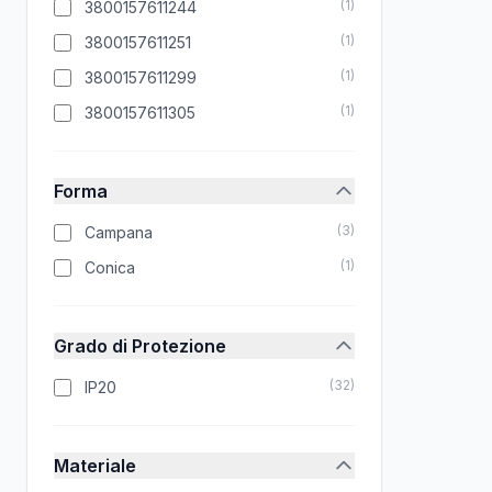
(
1
)
3800157611244
(
1
)
3800157611251
(
1
)
3800157611299
(
1
)
3800157611305
Forma
(
3
)
Campana
(
1
)
Conica
Grado di Protezione
(
32
)
IP20
Materiale