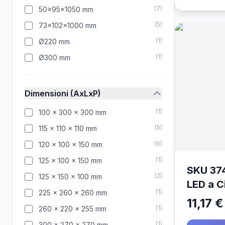
(
7
)
50x95x1050 mm
(
5
)
73x102x1000 mm
(
1
)
Ø220 mm
(
1
)
Ø300 mm
Dimensioni (AxLxP)
(
1
)
100 x 300 x 300 mm
(
5
)
115 x 110 x 110 mm
(
6
)
120 x 100 x 150 mm
(
1
)
125 x 100 x 150 mm
SKU 37
(
2
)
125 x 150 x 100 mm
LED a Ci
(
1
)
225 x 260 x 260 mm
Calcest
11,17 €
(
1
)
260 x 220 x 255 mm
Portal
(
1
)
300 x 270 x 270 mm