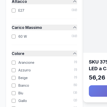
Attacco
(
32
)
E27
Carico Massimo
(
32
)
60 W
Colore
SKU 37
(
1
)
Arancione
LED a 
(
1
)
Azzurro
Allumin
56,26
(
1
)
Beige
Portal
(
5
)
Bianco
60W) C
(
3
)
Blu
(
2
)
Giallo