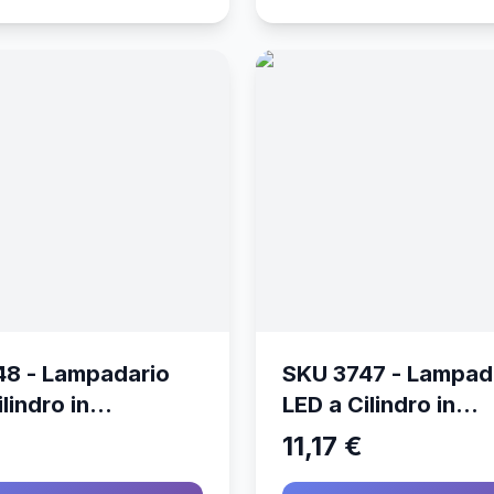
48 - Lampadario
SKU 3747 - Lampad
lindro in
LED a Cilindro in
ruzzo con
Calcestruzzo con
11,17 €
ampada E27 (Max
Portalampada E27 