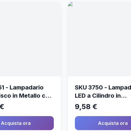
1 - Lampadario
SKU 3750 - Lampad
isco in Metallo con
LED a Cilindro in
ampada E27 (Max
Calcestruzzo con
 €
9,58 €
olore Oro Rosa
Portalampada E27 
60W) Colore Beige
Acquista ora
Acquista ora