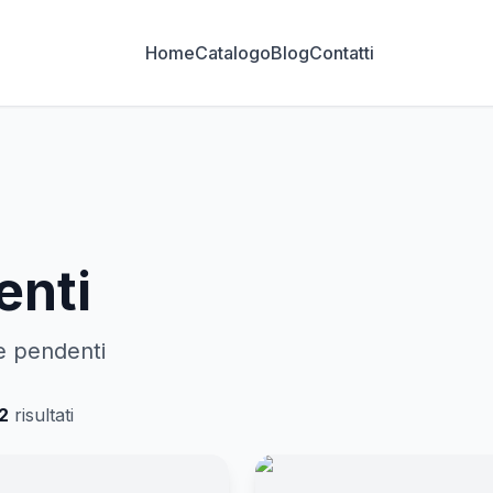
Home
Catalogo
Blog
Contatti
enti
e pendenti
2
risultati