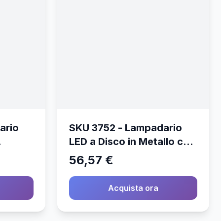
ario
SKU 3752 - Lampadario
LED a Disco in Metallo con
con
Portalampada E27 (Max
56,57 €
(Max
60W) Colore Oro Opaco
o
Acquista ora