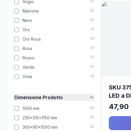
(
2
)
Grigio
(
2
)
Marrone
(
4
)
Nero
(
1
)
Oro
(
3
)
Oro Rosa
(
1
)
Rosa
(
2
)
Rosso
(
2
)
Verde
(
2
)
Viola
SKU 375
LED a D
Dimensione Prodotto
Portal
47,90
(
6
)
1000 mm
60W) C
(
2
)
230x310x1150 mm
(
2
)
300x90x1000 mm