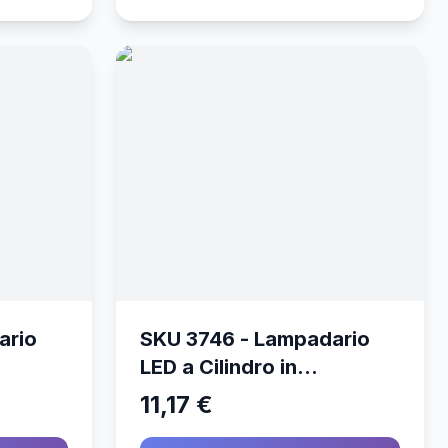
ario
SKU 3746 - Lampadario
LED a Cilindro in
Calcestruzzo con
11,17 €
(Max
Portalampada E27 (Max