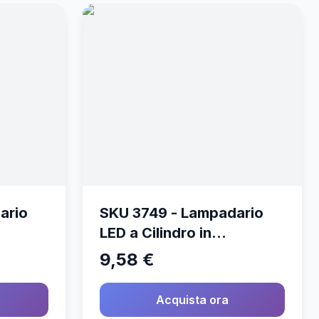
ario
SKU 3749 - Lampadario
LED a Cilindro in
Calcestruzzo con
9,58 €
(Max
Portalampada E27 (Max
60W) Colore Marrone
Acquista ora