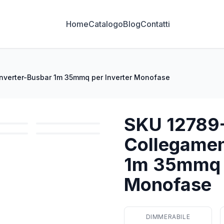
Home
Catalogo
Blog
Contatti
Inverter-Busbar 1m 35mmq per Inverter Monofase
SKU 12789-M
Collegamen
1m 35mmq p
Monofase
DIMMERABILE