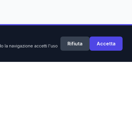
Rifiuta
Accetta
do la navigazione accetti l'uso
Contatti
Email: info@allestimentitalia.com
Tel: +39 392 6650650