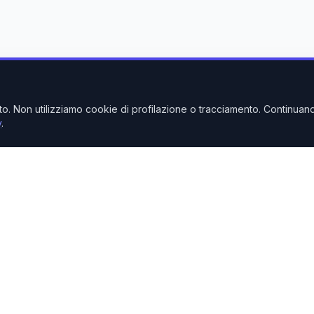
nto. Non utilizziamo cookie di profilazione o tracciamento. Continuan
y
.
Link Rapidi
Home
Prodotti