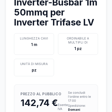
Inverter-Busbar 1m
50mmq per
Inverter Trifase LV
LUNGHEZZA CAVI
ORDINABILE A
MULTIPLI DI
1 m
1 pz
UNITÀ DI MISURA
pz
Se concludi
PREZZO AL PUBBLICO
l'ordine entro le
142,74 €
17:00
Esente
Spedizione:
IVA
Domani