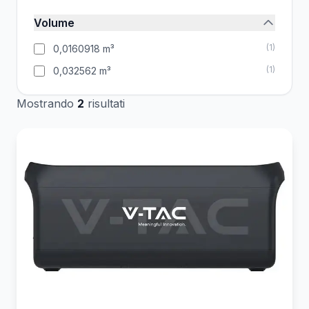
Volume
(
1
)
0,0160918 m³
(
1
)
0,032562 m³
Mostrando
2
risultati