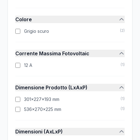
Colore
(
2
)
Grigio scuro
Corrente Massima Fotovoltaic
(
1
)
12 A
Dimensione Prodotto (LxAxP)
(
1
)
301x227x193 mm
(
1
)
536x270x225 mm
Dimensioni (AxLxP)