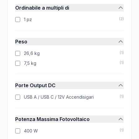
Ordinabile a multipli di
(
2
)
1 pz
Peso
(
1
)
26,6 kg
(
1
)
7,5 kg
Porte Output DC
(
1
)
USB A / USB C / 12V Accendisigari
Potenza Massima Fotovoltaico
(
1
)
400 W