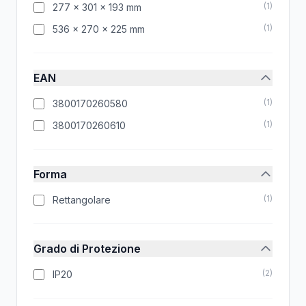
(
1
)
277 x 301 x 193 mm
(
1
)
536 x 270 x 225 mm
EAN
(
1
)
3800170260580
(
1
)
3800170260610
Forma
(
1
)
Rettangolare
Grado di Protezione
(
2
)
IP20