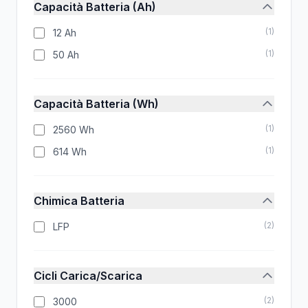
Capacità Batteria (Ah)
(
1
)
12 Ah
(
1
)
50 Ah
Capacità Batteria (Wh)
(
1
)
2560 Wh
(
1
)
614 Wh
Chimica Batteria
(
2
)
LFP
Cicli Carica/Scarica
(
2
)
3000