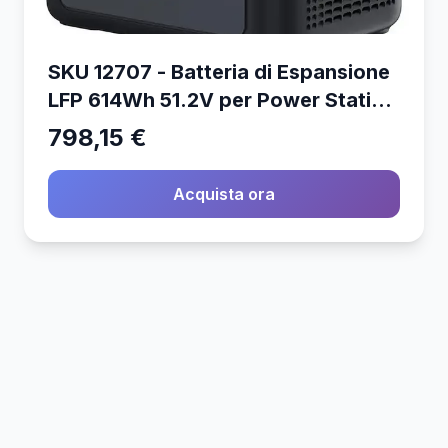
SKU 12707 - Batteria di Espansione
LFP 614Wh 51.2V per Power Station
1kW
798,15 €
Acquista ora