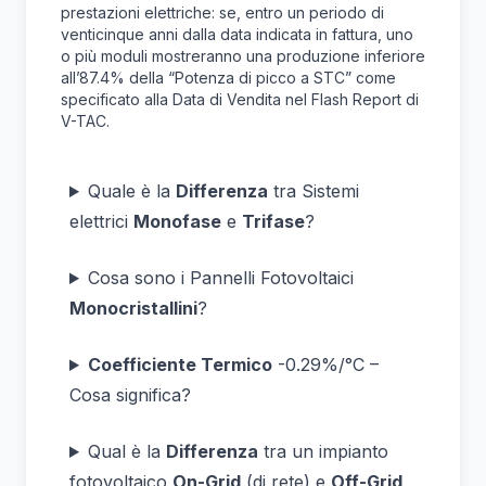
prestazioni elettriche: se, entro un periodo di
venticinque anni dalla data indicata in fattura, uno
o più moduli mostreranno una produzione inferiore
all’87.4% della “Potenza di picco a STC” come
specificato alla Data di Vendita nel Flash Report di
V-TAC.
Quale è la
Differenza
tra Sistemi
elettrici
Monofase
e
Trifase
?
Cosa sono i Pannelli Fotovoltaici
Monocristallini
?
Coefficiente Termico
-0.29%/°C –
Cosa significa?
Qual è la
Differenza
tra un impianto
fotovoltaico
On-Grid
(di rete) e
Off-Grid