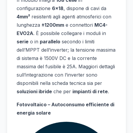
Il modulo integra
108 celle
in
configurazione
6×18
, dispone di cavi da
4mm²
resistenti agli agenti atmosferici con
lunghezza
±1200mm
e connettori
MC4-
EVO2A
. È possibile collegare i moduli in
serie
o in
parallelo
secondo i limiti
dell’MPPT dell’inverter; la tensione massima
di sistema è 1500V DC e la corrente
massima del fusibile è 25A. Maggiori dettagli
sull’integrazione con l’inverter sono
disponibili nella scheda tecnica sia per
soluzioni ibride
che per
impianti di rete
.
Fotovoltaico – Autoconsumo efficiente di
energia solare