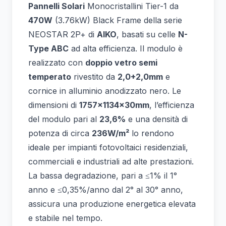
Pannelli Solari
Monocristallini Tier-1 da
470W
(3.76kW) Black Frame della serie
NEOSTAR 2P+ di
AIKO
, basati su celle
N-
Type ABC
ad alta efficienza. Il modulo è
realizzato con
doppio vetro semi
temperato
rivestito da
2,0+2,0mm
e
cornice in alluminio anodizzato nero. Le
dimensioni di
1757×1134×30mm
, l’efficienza
del modulo pari al
23,6%
e una densità di
potenza di circa
236W/m²
lo rendono
ideale per impianti fotovoltaici residenziali,
commerciali e industriali ad alte prestazioni.
La bassa degradazione, pari a ≤1% il 1°
anno e ≤0,35%/anno dal 2° al 30° anno,
assicura una produzione energetica elevata
e stabile nel tempo.