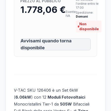
PREZZO AL PUBBLICO
l'ordine entro le
1.778,06 €
17:00
Esente
Spedizione:
IVA
Domani
Non
disponibile
Avvisami quando torna
disponibile
V-TAC SKU 126406 è un Set 6kW
(
6.06kW
) con 12
Moduli Fotovoltaici
Monocristallini Tier-1 da
505W
Bifacciali