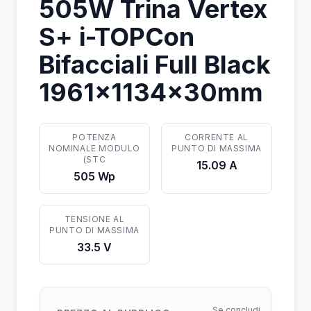
505W Trina Vertex
S+ i-TOPCon
Bifacciali Full Black
1961x1134x30mm
POTENZA
CORRENTE AL
NOMINALE MODULO
PUNTO DI MASSIMA
(STC
15.09 A
505 Wp
TENSIONE AL
PUNTO DI MASSIMA
33.5 V
Se concludi