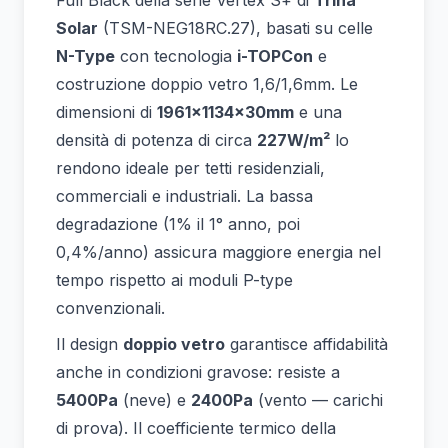
Full Black della serie Vertex S+ di
Trina
Solar
(TSM-NEG18RC.27), basati su celle
N-Type
con tecnologia
i-TOPCon
e
costruzione doppio vetro 1,6/1,6mm. Le
dimensioni di
1961×1134×30mm
e una
densità di potenza di circa
227W/m²
lo
rendono ideale per tetti residenziali,
commerciali e industriali. La bassa
degradazione (1% il 1° anno, poi
0,4%/anno) assicura maggiore energia nel
tempo rispetto ai moduli P-type
convenzionali.
Il design
doppio vetro
garantisce affidabilità
anche in condizioni gravose: resiste a
5400Pa
(neve) e
2400Pa
(vento — carichi
di prova). Il coefficiente termico della