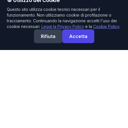
🍪 Utilizzo dei Cookie
Questo sito utilizza cookie tecnici necessari per il
funzionamento. Non utilizziamo cookie di profilazione o
tracciamento. Continuando la navigazione accetti l'uso dei
cookie necessari.
Leggi la Privacy Policy
e la
Cookie Policy
.
Rifiuta
Accetta
La tua fonte di fiducia per prodotti professionali di