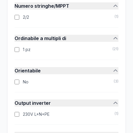
Numero stringhe/MPPT
(
1
)
2/2
Ordinabile a multipli di
(
21
)
1 pz
Orientabile
(
3
)
No
Output inverter
(
1
)
230V L+N+PE