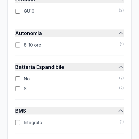
(
3
)
GU10
Autonomia
(
1
)
8-10 ore
Batteria Espandibile
(
2
)
No
(
2
)
Sì
BMS
(
1
)
Integrato