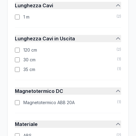
Lunghezza Cavi
(
2
)
1 m
Lunghezza Cavi in Uscita
(
2
)
120 cm
(
1
)
30 cm
(
1
)
35 cm
Magnetotermico DC
(
1
)
Magnetotermico ABB 20A
Materiale
(
2
)
ABS