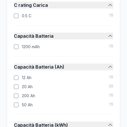
C rating Carica
(
1
)
0.5 C
Capacità Batteria
(
1
)
1200 mAh
Capacità Batteria (Ah)
(
1
)
12 Ah
(
2
)
20 Ah
(
1
)
200 Ah
(
1
)
50 Ah
Capacità Batteria (kWh)