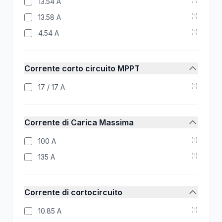
(
1
)
13.54 A
(
1
)
13.58 A
(
1
)
4.54 A
Corrente corto circuito MPPT
(
1
)
17 / 17 A
Corrente di Carica Massima
(
1
)
100 A
(
1
)
135 A
Corrente di cortocircuito
(
1
)
10.85 A