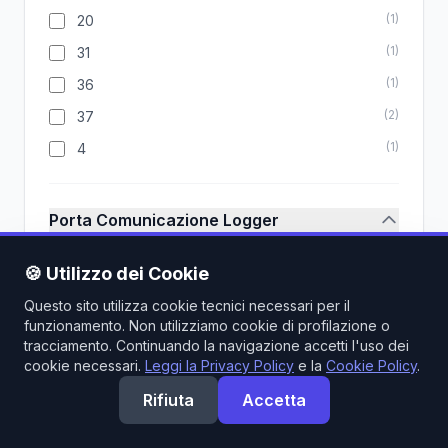
(
1
)
20
(
1
)
31
(
1
)
36
(
2
)
37
(
1
)
4
Porta Comunicazione Logger
(
1
)
USB
🍪 Utilizzo dei Cookie
Questo sito utilizza cookie tecnici necessari per il
funzionamento. Non utilizziamo cookie di profilazione o
Porte Output AC
tracciamento. Continuando la navigazione accetti l'uso dei
cookie necessari.
Leggi la Privacy Policy
e la
Cookie Policy
(
2
)
.
2x Schuko
(
1
)
3x Schuko
Rifiuta
Accetta