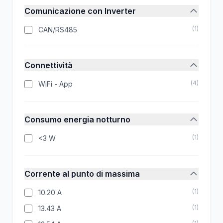
Comunicazione con Inverter
(
1
)
CAN/RS485
Connettività
(
4
)
WiFi - App
Consumo energia notturno
(
1
)
<3 W
Corrente al punto di massima
(
1
)
10.20 A
(
1
)
13.43 A