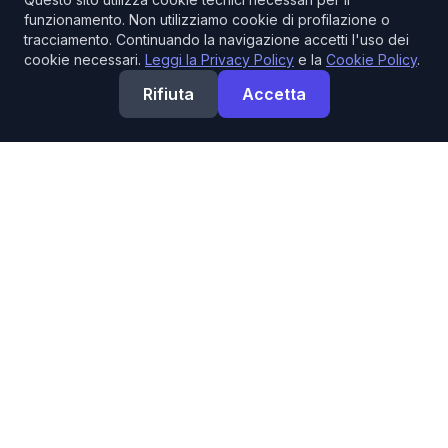
funzionamento. Non utilizziamo cookie di profilazione o
tracciamento. Continuando la navigazione accetti l'uso dei
cookie necessari.
Leggi la Privacy Policy
e la
Cookie Policy
.
Rifiuta
Accetta
La tua fonte di fiducia per prodotti professionali di
allestimento.