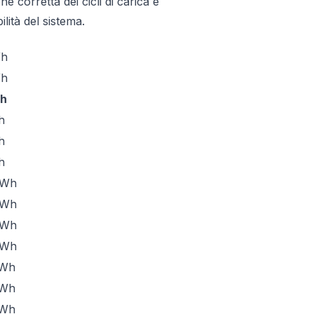
 corretta dei cicli di carica e
ilità del sistema.
pacità Batteria (kWh)
CEI
0-21
Wh
Wh
Wh
h
h
h
kWh
kWh
kWh
kWh
kWh
kWh
kWh