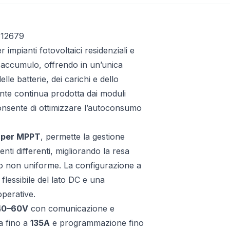
12679
pianti fotovoltaici residenziali e
i accumulo, offrendo in un’unica
lle batterie, dei carichi e dello
ente continua prodotta dai moduli
consente di ottimizzare l’autoconsumo
a per MPPT
, permette la gestione
nti differenti, migliorando la resa
to non uniforme. La configurazione a
lessibile del lato DC e una
operative.
 40–60V
con comunicazione e
ca fino a
135A
e programmazione fino