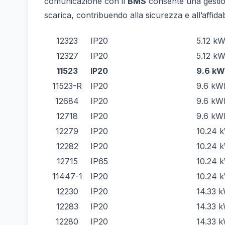
comunicazione con il
BMS
consente una gestione
scarica, contribuendo alla sicurezza e all’affidab
SKU
Grado di Protezione
Ca
12323
IP20
5.12 k
12327
IP20
5.12 k
11523
IP20
9.6 k
11523-R
IP20
9.6 kW
12684
IP20
9.6 kW
12718
IP20
9.6 kW
12279
IP20
10.24 
12282
IP20
10.24 
12715
IP65
10.24 
11447-1
IP20
10.24 
12230
IP20
14.33 
12283
IP20
14.33 
12280
IP20
14.33 