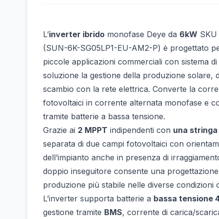
L’
inverter ibrido
monofase Deye da
6kW
SKU 
(SUN-6K-SG05LP1-EU-AM2-P) è progettato per im
piccole applicazioni commerciali con sistema d
soluzione la gestione della produzione solare, de
scambio con la rete elettrica. Converte la corr
fotovoltaici in corrente alternata monofase e 
tramite batterie a bassa tensione.
Grazie ai
2 MPPT
indipendenti con
una string
separata di due campi fotovoltaici con orientame
dell’impianto anche in presenza di irraggiamen
doppio inseguitore consente una progettazione f
produzione più stabile nelle diverse condizioni 
L’inverter supporta batterie a
bassa tensione
gestione tramite
BMS
, corrente di carica/scari