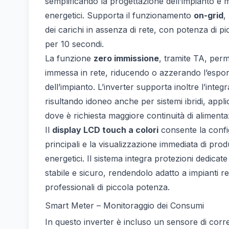
semplificando la progettazione dell’impianto e mi
energetici. Supporta il funzionamento
on-grid
,
dei carichi in assenza di rete, con potenza di p
per 10 secondi.
La funzione
zero immissione
, tramite TA, perm
immessa in rete, riducendo o azzerando l’espo
dell’impianto. L’inverter supporta inoltre l’integ
risultando idoneo anche per sistemi ibridi, appli
dove è richiesta maggiore continuità di alimenta
Il
display LCD touch a colori
consente la confi
principali e la visualizzazione immediata di prod
energetici. Il sistema integra protezioni dedica
stabile e sicuro, rendendolo adatto a impianti r
professionali di piccola potenza.
Smart Meter – Monitoraggio dei Consumi
In questo inverter è incluso un sensore di corr