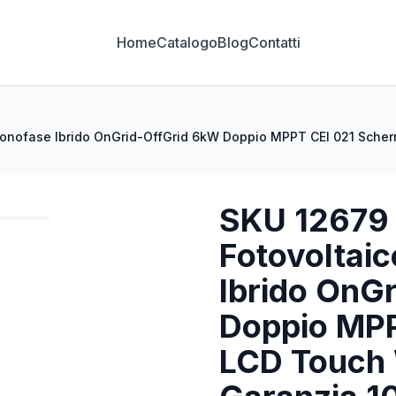
Home
Catalogo
Blog
Contatti
Monofase Ibrido OnGrid-OffGrid 6kW Doppio MPPT CEI 021 Scherm
SKU 12679 
Fotovoltai
Ibrido OnG
Doppio MP
LCD Touch W