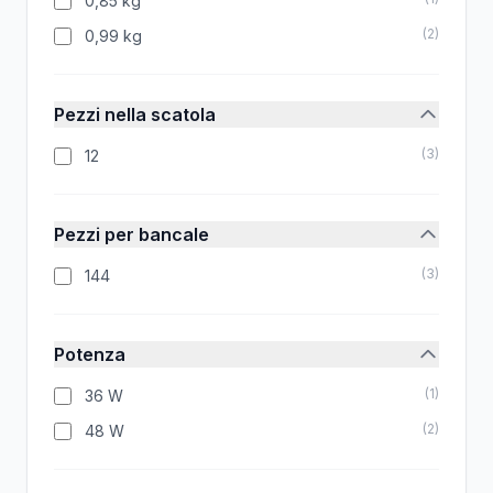
0,85 kg
(
2
)
0,99 kg
Pezzi nella scatola
(
3
)
12
Pezzi per bancale
(
3
)
144
Potenza
(
1
)
36 W
(
2
)
48 W