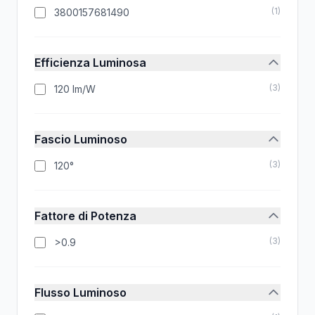
(
1
)
3800157681490
Efficienza Luminosa
(
3
)
120 lm/W
Fascio Luminoso
(
3
)
120°
Fattore di Potenza
(
3
)
>0.9
Flusso Luminoso