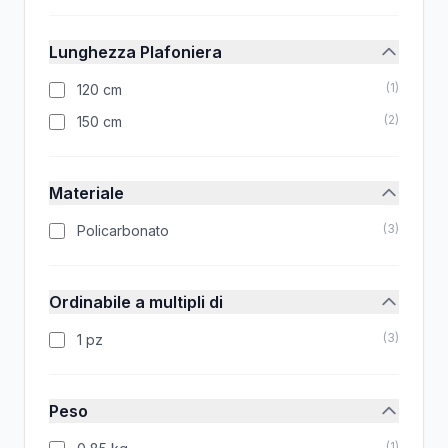
Lunghezza Plafoniera
(
1
)
120 cm
(
2
)
150 cm
Materiale
(
3
)
Policarbonato
Ordinabile a multipli di
(
3
)
1 pz
Peso
(
1
)