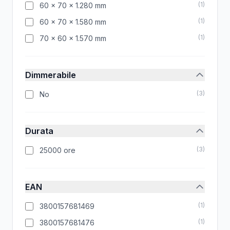
(
1
)
60 x 70 x 1.280 mm
(
1
)
60 x 70 x 1.580 mm
(
1
)
70 x 60 x 1.570 mm
Dimmerabile
(
3
)
No
Durata
(
3
)
25000 ore
EAN
(
1
)
3800157681469
(
1
)
3800157681476