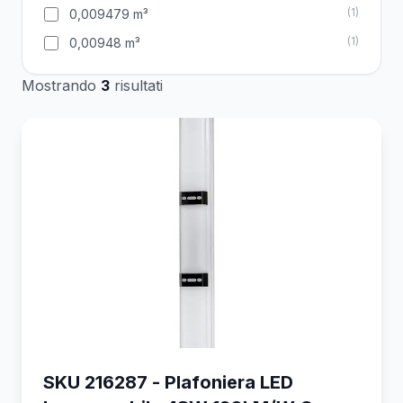
(
1
)
0,009479 m³
(
1
)
0,00948 m³
Mostrando
3
risultati
SKU 216287 - Plafoniera LED