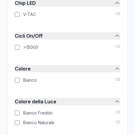
Chip LED
(
3
)
V-TAC
Cicli On/Off
(
3
)
>15000
Colore
(
3
)
Bianco
Colore della Luce
(
1
)
Bianco Freddo
(
2
)
Bianco Naturale