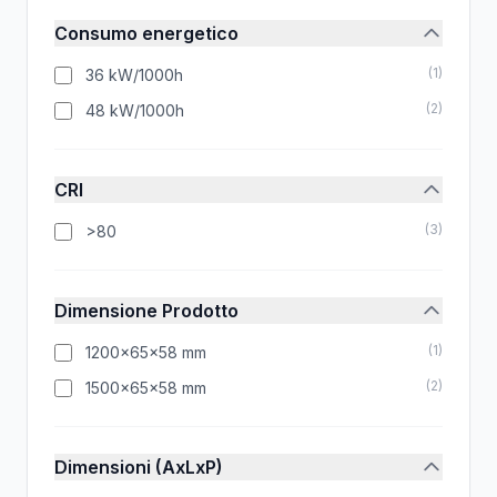
Consumo energetico
(
1
)
36 kW/1000h
(
2
)
48 kW/1000h
CRI
(
3
)
>80
Dimensione Prodotto
(
1
)
1200x65x58 mm
(
2
)
1500x65x58 mm
Dimensioni (AxLxP)