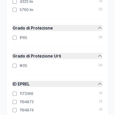
(
1
)
4320 lm
(
2
)
5760 lm
Grado di Protezione
(
3
)
IP65
Grado di Protezione Urti
(
3
)
IK05
ID EPREL
(
1
)
1173366
(
1
)
1194873
(
1
)
1194874