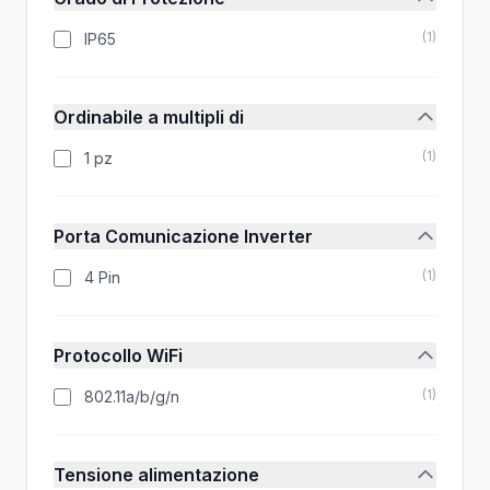
(
1
)
IP65
Ordinabile a multipli di
(
1
)
1 pz
Porta Comunicazione Inverter
(
1
)
4 Pin
Protocollo WiFi
(
1
)
802.11a/b/g/n
Tensione alimentazione