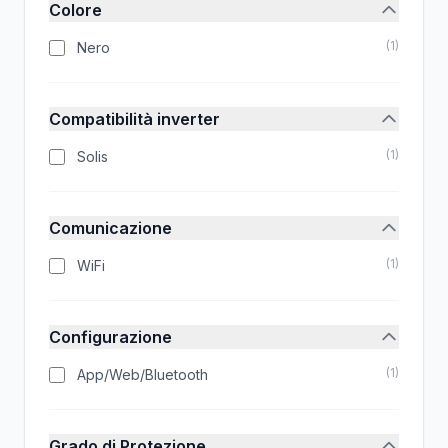
Colore
(
1
)
Nero
Compatibilità inverter
(
1
)
Solis
Comunicazione
(
1
)
WiFi
Configurazione
(
1
)
App/Web/Bluetooth
Grado di Protezione