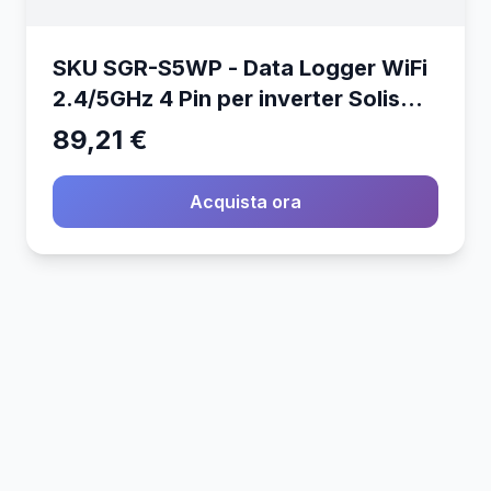
SKU SGR-S5WP - Data Logger WiFi
2.4/5GHz 4 Pin per inverter Solis
On-Grid
89,21 €
Acquista ora